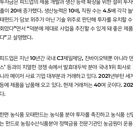
투자금은 피드업의 제품 개발과 생산 능력 확장을 위한 설비 투자에
출이 20배 증가했다. 생산능력은 10배, 직원 수는 4.5배 각각 
태펀드가 담보 위주가 아닌 기술 위주로 판단해 투자를 유치할 수
회였다”면서 “덕분에 제대로 사업을 추진할 수 있게 돼 좋은 제
다”고 설명했다.
피드업은 지난 10년간 국내 CJ제일제당, 진바이오텍뿐 아니라 덴마크
스’ 등과의 치열한 경쟁 속에서 발효대두박 분야 국내 1위 회사
니라 메이저 사료 기업 대부분과 거래하고 있다. 2021년부턴 세
등에 제품을 납품해 오고 있다. 현재 거래처는 40여 곳이다. 2
다.
한편 농식품 모태펀드는 농식품 분야 투자를 촉진하고 농식품 산
는 펀드로 농림수산식품분야 정책금융 전문기관인 농금원이 운용