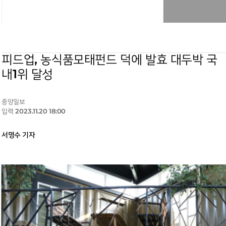
피드업, 농식품모태펀드 덕에 발효 대두박 국
내1위 달성
중앙일보
입력 2023.11.20 18:00
서명수 기자