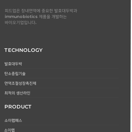
피드업은 장내면역에 중요한 발효대두박과
immunobiotics 제품을 개발하는
바이오기업입니다.
TECHNOLOGY
발효대두박
탄소중립기술
면역조절성장촉진제
최적의 생산라인
PRODUCT
소이랩패스
소이랩